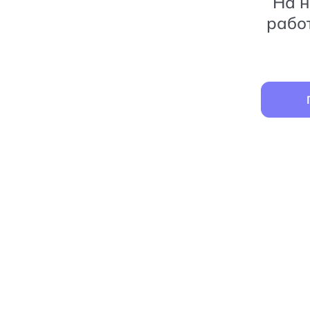
На н
рабо