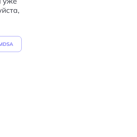
ы уже
йста,
 MDSA